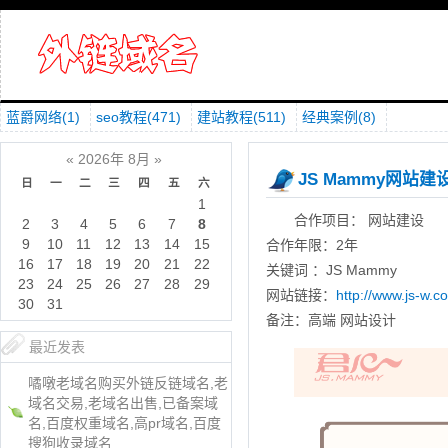
蓝爵网络
(1)
seo教程
(471)
建站教程
(511)
经典案例
(8)
«
2026年 8月
»
JS Mammy网站建
日
一
二
三
四
五
六
1
合作项目： 网站建设
2
3
4
5
6
7
8
9
10
11
12
13
14
15
合作年限：2年
16
17
18
19
20
21
22
关键词 ：JS Mammy
23
24
25
26
27
28
29
网站链接：
http://www.js-w.c
30
31
备注：高端 网站设计
最近发表
噊噋老域名购买外链反链域名,老
域名交易,老域名出售,已备案域
名,百度权重域名,高pr域名,百度
搜狗收录域名