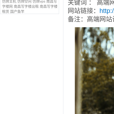
关键词 ： 高端
仿牌主机
仿牌空间
仿牌vps
南昌写
字楼网
南昌写字楼出租
南昌写字楼
网站链接：
http
租赁
国产鱼竿
备注：高端网站