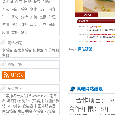
关键词
百度
网络
营销
问题
方法
网站
域名
企业
设计
内容
SEO
优化
分析
如何
链接
外链
使用
搜索
引擎
建设
用户
网页
应用
数据
站长
网站收藏
Tags:
网站建设
老域名
备案老域名
仿牌空间
仿牌服
务器
图标汇集
友情链接
高端网站建设
鱼竿排名十大品牌
www.ic.vip
老域
合作项目： 
名
墙画手绘
海外试管婴儿
海啸体验
馆
SEO外包
软装设计
国外服务器
合作年限：8年
南昌墙绘
南昌手绘
老域名
老域名