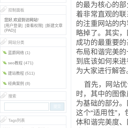
的最为核心的部
控制面板
着非常直观的联
您好,欢迎到访网站!
的注重网站的内
[用户登录]
[查看权限]
[新建文章
(PAD)]
略掉了。其实，
成功的最重要的
网站分类
布局和谐完美的
蓝爵网络
(1)
到底该如何来进
seo教程
(471)
为大家进行解答
建站教程
(511)
首先，网站优
经典案例
(8)
时，其中的图像
搜索
为基础的部分。
这个“适用性”
Tags列表
体和谐完美度、