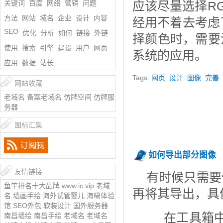
关键词
百度
网络
营销
问题
应该尽量选择R
方法
网站
域名
企业
设计
内容
经用不着去考虑
SEO
优化
分析
如何
链接
外链
择颜色时，需要
使用
搜索
引擎
建设
用户
网页
系统的应用。
应用
数据
站长
Tags:
网页
设计
图像
完善
网站收藏
老域名
备案老域名
仿牌空间
仿牌服
务器
图标汇集
如何导出部分图像
友情链接
有时候只需要
鱼竿排名十大品牌
www.ic.vip
老域
再将其导出，具
名
墙画手绘
海外试管婴儿
海啸体验
馆
SEO外包
软装设计
国外服务器
在工具箱中选
南昌墙绘
南昌手绘
老域名
老域名