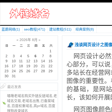
蓝爵网络
(1)
seo教程
(471)
建站教程
(511)
经典案例
(8)
«
2026年 8月
»
浅谈网页设计之图
日
一
二
三
四
五
六
1
网页设计必然
2
3
4
5
6
7
8
9
10
11
12
13
14
15
心部分，可以说
16
17
18
19
20
21
22
多站长在经营网
23
24
25
26
27
28
29
30
31
图像的重要性。
最近发表
的基础，是网
长，该如何开展
噊噋老域名购买外链反链域名,老
域名交易,老域名出售,已备案域
名,百度权重域名,高pr域名,百度
网页图像颜色
搜狗收录域名