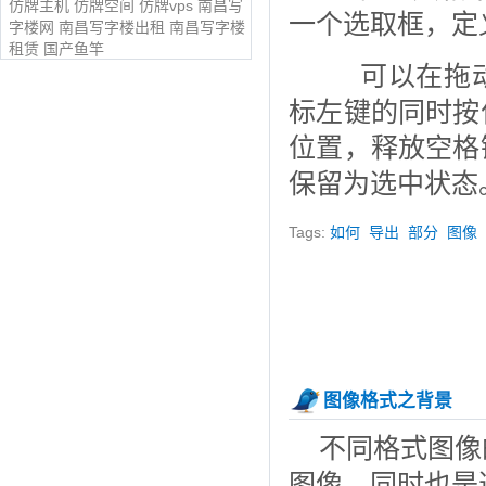
仿牌主机
仿牌空间
仿牌vps
南昌写
一个选取框，定
字楼网
南昌写字楼出租
南昌写字楼
租赁
国产鱼竿
可以在拖动
标左键的同时按
位置，释放空格
保留为选中状态
Tags:
如何
导出
部分
图像
图像格式之背景
不同格式图像
图像，同时也是