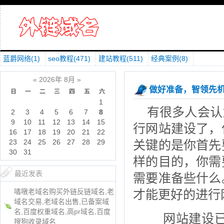
蓝爵网络
(1)
seo教程
(471)
建站教程
(511)
经典案例
(8)
«
2026年 8月
»
做好准备，智领先
日
一
二
三
四
五
六
1
有很多人会认
2
3
4
5
6
7
8
9
10
11
12
13
14
15
行网站建设了，
16
17
18
19
20
21
22
关键的是你首先
23
24
25
26
27
28
29
30
31
样的目的，你需
最近发表
需要准备些什么
才能更好的进行
噊噋老域名购买外链反链域名,老
域名交易,老域名出售,已备案域
名,百度权重域名,高pr域名,百度
网站建设已
搜狗收录域名