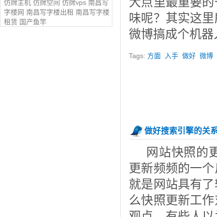
大点里最重要的
仿牌主机
仿牌空间
仿牌vps
南昌写
字楼网
南昌写字楼出租
南昌写字楼
味呢？其实这里
租赁
国产鱼竿
微博搞成个机器
Tags:
方面
入手
做好
微博
做好搜索引擎的关
网站快照的
更新频频的一个
就是网站具有了
么快照更新工作
观点，有些人以