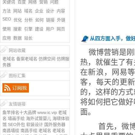
关键词
百度
网络
营销
问题
方法
网站
域名
企业
设计
内容
SEO
优化
分析
如何
链接
外链
使用
搜索
引擎
建设
用户
网页
应用
数据
站长
从四方面入手，做
微博营销是刚
网站收藏
老域名
备案老域名
仿牌空间
仿牌服
热，就催生了有
务器
在新浪，网易
图标汇集
客，每天的更
的，这样的方式
将如何把它做好
友情链接
面。
鱼竿排名十大品牌
www.ic.vip
老域
名
墙画手绘
海外试管婴儿
海啸体验
首先，微博
馆
SEO外包
软装设计
国外服务器
南昌墙绘
南昌手绘
老域名
老域名